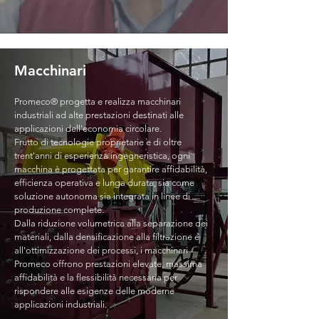
Macchinari
Promeco® progetta e realizza macchinari
industriali ad alte prestazioni destinati alle
applicazioni dell'economia circolare.
Frutto di tecnologie proprietarie e di oltre
trent'anni di esperienza ingegneristica, ogni
macchina è progettata per garantire affidabilità,
efficienza operativa e lunga durata, sia come
soluzione autonoma sia integrata in linee di
produzione complete.
Dalla riduzione volumetrica alla separazione dei
materiali, dalla densificazione alla filtrazione e
all'ottimizzazione dei processi, i macchinari
Promeco offrono prestazioni elevate, massima
affidabilità e la flessibilità necessaria per
rispondere alle esigenze delle moderne
applicazioni industriali.