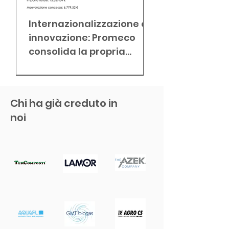
Internazionalizzazione e
Promeco SpA: d
innovazione: Promeco
preparazione d
consolida la propria
materiale alla
leadership nel riciclo della
valorizzazione 
plastica
frazioni plastic
complesse
Chi ha già creduto in
noi