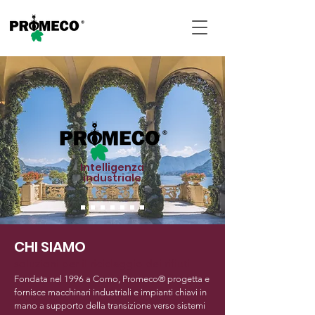
Intelligenza
industriale
CHI SIAMO
soluzioni per il riciclaggio dei rifiuti
Fondata nel 1996 a Como, Promeco® progetta e
fornisce macchinari industriali e impianti chiavi in
mano a supporto della transizione verso sistemi