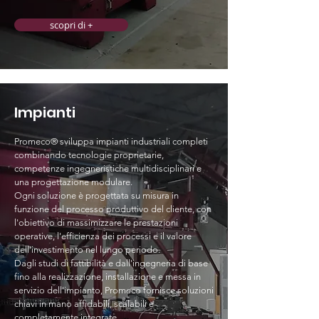
scopri di +
Impianti
Promeco® sviluppa impianti industriali completi
combinando tecnologie proprietarie,
competenze ingegneristiche multidisciplinari e
una progettazione modulare.
Ogni soluzione è progettata su misura in
funzione del processo produttivo del cliente, con
l'obiettivo di massimizzare le prestazioni
operative, l'efficienza dei processi e il valore
dell'investimento nel lungo periodo.
Dagli studi di fattibilità e dall'ingegneria di base
fino alla realizzazione, installazione e messa in
servizio dell'impianto, Promeco fornisce soluzioni
chiavi in mano affidabili, scalabili e
completamente integrate.