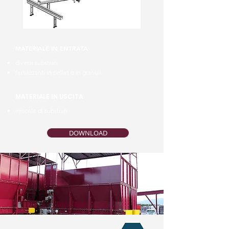
MATERIALE IN ENTRATA
diversi substrati
fertilizzanti in pellet o in granuli
MATERIALE IN USCITA
miscele di substrati
DOWNLOAD