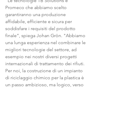
“Le tecnologie TB Solutions e 
Promeco che abbiamo scelto 
garantiranno una produzione 
affidabile, efficiente e sicura per 
soddisfare i requisiti del prodotto 
finale”, spiega Johan Grön. "Abbiamo 
una lunga esperienza nel combinare le 
migliori tecnologie del settore, ad 
esempio nei nostri diversi progetti 
internazionali di trattamento dei rifiuti. 
Per noi, la costruzione di un impianto 
di riciclaggio chimico per la plastica è 
un passo ambizioso, ma logico, verso 
un domani più pulito".
"Diamo il benvenuto al nuovo 
impianto nel nostro centro materiali 
KILKE di Kilpilahti. Alla Rosk'n Roll ci 
sforziamo di creare centri per 
l'economia circolare in cui sia facile per 