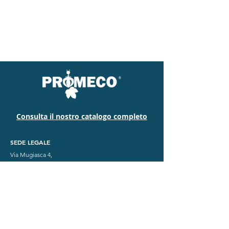
Consulta il nostro catalogo completo
SEDE LEGALE
Via Mugiasca 4,
22100 Como (CO)
SEDE OPERATIVA
Via Tevere 51,
22073 Fino Mornasco (CO) Italia
CENTRO TEST