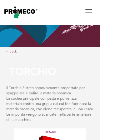
< Back
TORCHIO
Il Torchio è stato appositamente progettato per
spappolare e pulire la materia organica.
La coclea principale compatta e polverizza il
materiale contro una griglia dai cui fori fuoriesce la
materia organica, che viene recuperata in una vasca.
Le impurità vengono scaricate nella parte anteriore
della macchina.