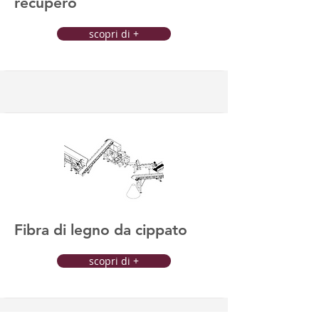
recupero
scopri di +
Fibra di legno da cippato
scopri di +