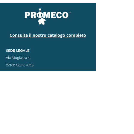
Consulta il nostro catalogo completo
SEDE LEGALE
Via Mugiasca 4,
22100 Como (CO)
SEDE OPERATIVA
Via Tevere 51,
22073 Fino Mornasco (CO) Italia
CENTRO TEST
Via M. Buonarroti 19,
27039 Sannazzaro De Burgondi (PV)